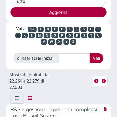
Vai a:
0-9
A
B
C
D
E
F
G
H
I
J
K
L
M
N
O
P
Q
R
S
T
U
V
W
X
Y
Z
o inserisci le iniziali:
Mostrati risultati da
22.260 a 22.279 di
27.503
R&S e gestione di progetti complessi. Il
caso Biosuit System