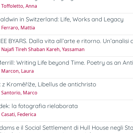
 Toffoletto, Anna
ldwin in Switzerland: Life, Works and Legacy
 Ferraro, Mattia
E BYARS. Dalla vita all’arte e ritorno. Un’analisi 
 Najafi Tireh Shaban Kareh, Yassaman
rrill: Writing Life beyond Time. Poetry as an Ant
 Marcon, Laura
č z Kroměříže, Libellus de antichristo
 Santorio, Marco
ek: la fotografia rielaborata
Casati, Federica
ms e il Social Settlement di Hull House negli Stati 