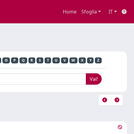
Home
Sfoglia
IT
O
P
Q
R
S
T
U
V
W
X
Y
Z