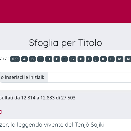
Sfoglia per Titolo
ai a:
0-9
A
B
C
D
E
F
G
H
I
J
K
L
M
N
o inserisci le iniziali:
sultati da 12.814 a 12.833 di 27.503
azer, la leggenda vivente del Tenjō Sajiki