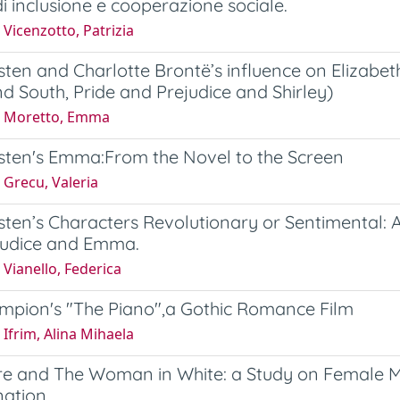
di inclusione e cooperazione sociale.
Vicenzotto, Patrizia
ten and Charlotte Brontë’s influence on Elizabet
d South, Pride and Prejudice and Shirley)
4 Moretto, Emma
sten's Emma:From the Novel to the Screen
 Grecu, Valeria
ten’s Characters Revolutionary or Sentimental: An
judice and Emma.
Vianello, Federica
mpion's "The Piano",a Gothic Romance Film
Ifrim, Alina Mihaela
e and The Woman in White: a Study on Female Mad
nation