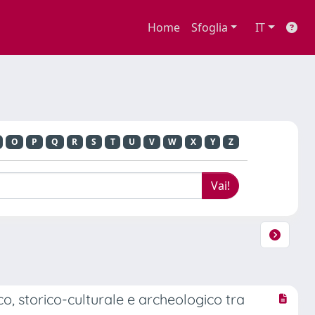
Home
Sfoglia
IT
O
P
Q
R
S
T
U
V
W
X
Y
Z
o, storico-culturale e archeologico tra