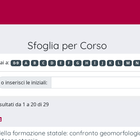
Sfoglia per Corso
ai a:
0-9
A
B
C
D
E
F
G
H
I
J
K
L
M
N
o inserisci le iniziali:
sultati da 1 a 20 di 29
della formazione statale: confronto geomorfologic