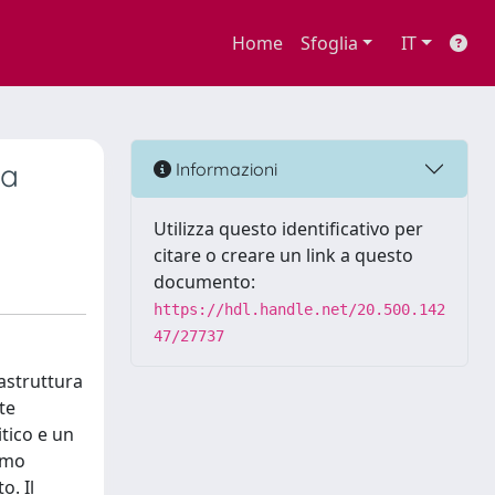
Home
Sfoglia
IT
ia
Informazioni
Utilizza questo identificativo per
citare o creare un link a questo
documento:
https://hdl.handle.net/20.500.142
47/27737
astruttura
te
itico e un
ismo
o. Il