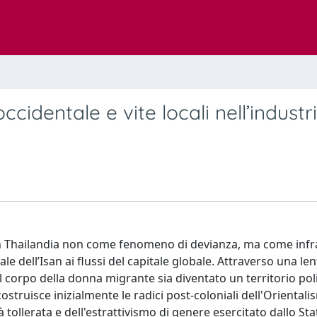
ccidentale e vite locali nell’industr
le in Thailandia non come fenomeno di devianza, ma come infr
e dell’Isan ai flussi del capitale globale. Attraverso una len
l corpo della donna migrante sia diventato un territorio pol
icostruisce inizialmente le radici post-coloniali dell'Oriental
à tollerata e dell'estrattivismo di genere esercitato dallo Stat