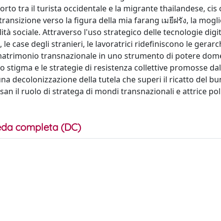
porto tra il turista occidentale e la migrante thailandese, cis 
nsizione verso la figura della mia farang เมยีฝรัง, la mogli
tà sociale. Attraverso l'uso strategico delle tecnologie digita
, le case degli stranieri, le lavoratrici ridefiniscono le gerarc
il matrimonio transnazionale in uno strumento di potere dom
lo stigma e le strategie di resistenza collettive promosse dal
na decolonizzazione della tutela che superi il ricatto del b
Isan il ruolo di stratega di mondi transnazionali e attrice pol
da completa (DC)