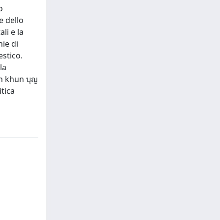
o
e dello
li e la
hie di
estico.
la
un khun บุญ
itica