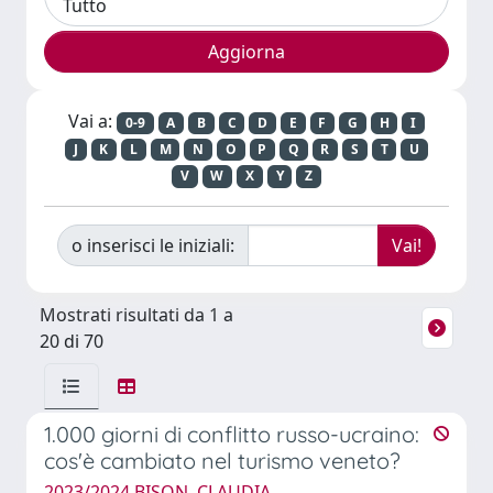
Vai a:
0-9
A
B
C
D
E
F
G
H
I
J
K
L
M
N
O
P
Q
R
S
T
U
V
W
X
Y
Z
o inserisci le iniziali:
Mostrati risultati da 1 a
20 di 70
1.000 giorni di conflitto russo-ucraino:
cos'è cambiato nel turismo veneto?
2023/2024 BISON, CLAUDIA