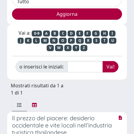
Vai a:
0-9
A
B
C
D
E
F
G
H
I
J
K
L
M
N
O
P
Q
R
S
T
U
V
W
X
Y
Z
o inserisci le iniziali:
Mostrati risultati da 1 a
1 di 1
Il prezzo del piacere: desiderio
occidentale e vite locali nell’industria
turistica thailandese