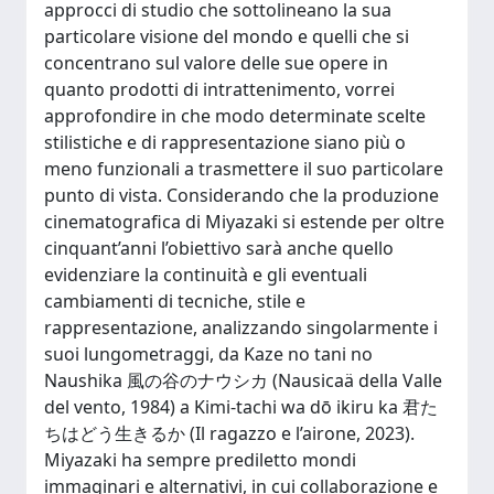
approcci di studio che sottolineano la sua
particolare visione del mondo e quelli che si
concentrano sul valore delle sue opere in
quanto prodotti di intrattenimento, vorrei
approfondire in che modo determinate scelte
stilistiche e di rappresentazione siano più o
meno funzionali a trasmettere il suo particolare
punto di vista. Considerando che la produzione
cinematografica di Miyazaki si estende per oltre
cinquant’anni l’obiettivo sarà anche quello
evidenziare la continuità e gli eventuali
cambiamenti di tecniche, stile e
rappresentazione, analizzando singolarmente i
suoi lungometraggi, da Kaze no tani no
Naushika 風の谷のナウシカ (Nausicaä della Valle
del vento, 1984) a Kimi-tachi wa dō ikiru ka 君た
ちはどう生きるか (Il ragazzo e l’airone, 2023).
Miyazaki ha sempre prediletto mondi
immaginari e alternativi, in cui collaborazione e