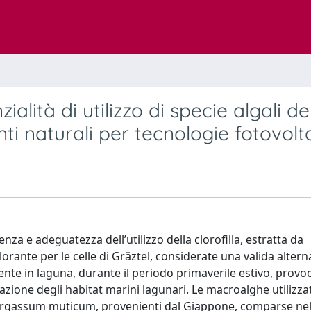
alità di utilizzo di specie algali de
i naturali per tecnologie fotovolt
ienza e adeguatezza dell’utilizzo della clorofilla, estratta da
ante per le celle di Gräztel, considerate una valida alterna
sente in laguna, durante il periodo primaverile estivo, provo
ione degli habitat marini lagunari. Le macroalghe utilizza
 Sargassum muticum, provenienti dal Giappone, comparse ne