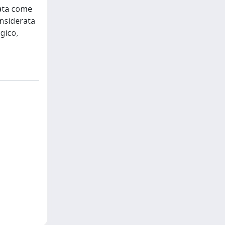
tata come
onsiderata
gico,