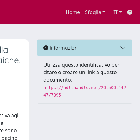
Home
Sfoglia
IT
lla
Informazioni
aiche.
Utilizza questo identificativo per
citare o creare un link a questo
documento:
https://hdl.handle.net/20.500.142
47/7395
tiva agli
ca
te sono
l bacino