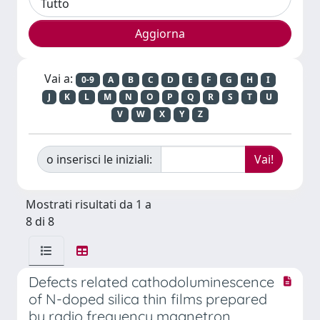
Vai a:
0-9
A
B
C
D
E
F
G
H
I
J
K
L
M
N
O
P
Q
R
S
T
U
V
W
X
Y
Z
o inserisci le iniziali:
Mostrati risultati da 1 a
8 di 8
Defects related cathodoluminescence
of N-doped silica thin films prepared
by radio frequency magnetron