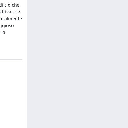
i ciò che
ettiva che
 oralmente
aggioso
lla