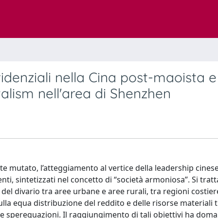
videnziali nella Cina post-maoista e
talism nell'area di Shenzhen
mutato, l’atteggiamento al vertice della leadership cinese
i, sintetizzati nel concetto di “società armoniosa”. Si tratt
del divario tra aree urbane e aree rurali, tra regioni costier
la equa distribuzione del reddito e delle risorse materiali t
e sperequazioni. Il raggiungimento di tali obiettivi ha doma