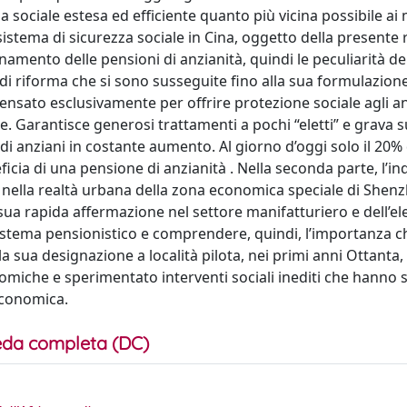
za sociale estesa ed efficiente quanto più vicina possibile ai 
istema di sicurezza sociale in Cina, oggetto della presente 
amento delle pensioni di anzianità, quindi le peculiarità de
gi di riforma che si sono susseguite fino alla sua formulazion
nsato esclusivamente per offrire protezione sociale agli an
e. Garantisce generosi trattamenti a pochi “eletti” e grava s
 anziani in costante aumento. Al giorno d’oggi solo il 20% 
icia di una pensione di anzianità . Nella seconda parte, l’i
te nella realtà urbana della zona economica speciale di Shen
ua rapida affermazione nel settore manifatturiero e dell’ele
sistema pensionistico e comprendere, quindi, l’importanza c
lla sua designazione a località pilota, nei primi anni Ottanta,
omiche e sperimentato interventi sociali inediti che hanno
 economica.
da completa (DC)