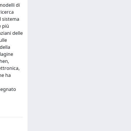
modelli di
ricerca
l sistema
e più
ziani delle
ulle
della
ndagine
zhen,
ttronica,
he ha
 segnato