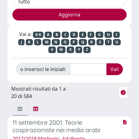
Vai a:
0-9
A
B
C
D
E
F
G
H
I
J
K
L
M
N
O
P
Q
R
S
T
U
V
W
X
Y
Z
o inserisci le iniziali:
Mostrati risultati da 1 a
20 di 584
11 settembre 2001: Teorie
cospirazioniste nei media arabi
2017/2018 Migliorisi, Adalberto