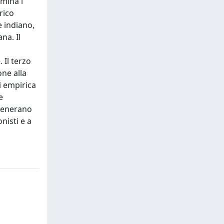
amina i
rico
e indiano,
na. Il
 Il terzo
one alla
i empirica
e
 generano
nisti e a