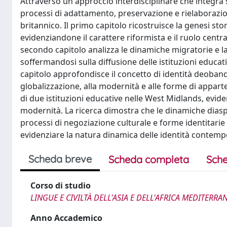
Attraverso un approccio interdisciplinare che integra s
processi di adattamento, preservazione e rielaborazio
britannico. Il primo capitolo ricostruisce la genesi s
evidenziandone il carattere riformista e il ruolo centr
secondo capitolo analizza le dinamiche migratorie e 
soffermandosi sulla diffusione delle istituzioni educat
capitolo approfondisce il concetto di identità deobandi
globalizzazione, alla modernità e alle forme di appart
di due istituzioni educative nelle West Midlands, evid
modernità. La ricerca dimostra che le dinamiche dia
processi di negoziazione culturale e forme identitarie 
evidenziare la natura dinamica delle identità contem
Scheda breve
Scheda completa
Sche
Corso di studio
LINGUE E CIVILTÀ DELL'ASIA E DELL'AFRICA MEDITERRA
Anno Accademico