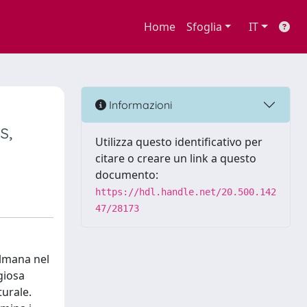
Home
Sfoglia
IT
Informazioni
s,
Utilizza questo identificativo per
citare o creare un link a questo
documento:
https://hdl.handle.net/20.500.142
47/28173
ulmana nel
giosa
turale.