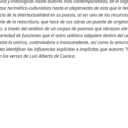
lásica y mitológicas hasta autores más contemporáneos; en el se
ase hermético-culturalista hasta el alejamiento de esta que le lle
ia de la intertextualidad en su poesía, al ser uno de los recursos
rte de la reescritura, que hace de sus obras un puente de origina
lo, a través del análisis de un corpus de poemas que abrazan ob
variedad de funciones que el astro selénico adquiere dentro del u
 hasta la onírica, controladora o transcendente, así como la amor
a identificar las influencias explícitas e implícitas que autores “
 los versos de Luis Alberto de Cuenca.