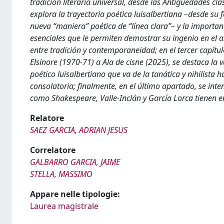
tradición literaria universal, desde las Antigüedades c
explora la trayectoria poética luisalbertiana –desde su f
nueva “maniera” poética de “línea clara”– y la importanc
esenciales que le permiten demostrar su ingenio en el a
entre tradición y contemporaneidad; en el tercer capítu
Elsinore (1970-71) a Ala de cisne (2025), se destaca la 
poético luisalbertiano que va de la tanática y nihilista
consolatoria; finalmente, en el último apartado, se intent
como Shakespeare, Valle-Inclán y García Lorca tienen en
Relatore
SAEZ GARCIA, ADRIAN JESUS
Correlatore
GALBARRO GARCIA, JAIME
STELLA, MASSIMO
Appare nelle tipologie:
Laurea magistrale