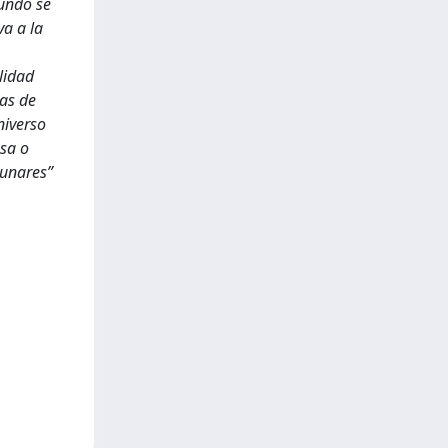
gundo se
va a la
lidad
ras de
niverso
osa o
lunares”