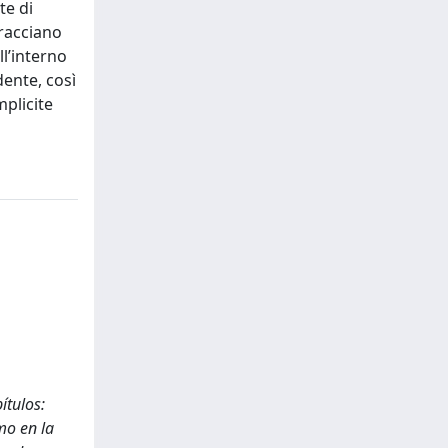
te di
bracciano
ll’interno
dente, così
mplicite
ítulos:
mo en la