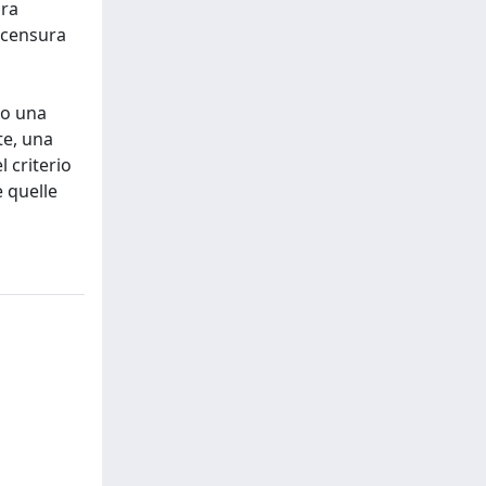
ura
i censura
mo una
te, una
l criterio
 quelle