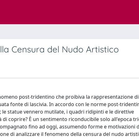
lla Censura del Nudo Artistico
enomeno post-tridentino che proibiva la rappresentazione di
guata fonte di lascivia. In accordo con le norme post-tridentin
le statue vennero mutilate, i quadri ridipinti e le direttive
di coprire? È un sentimento riconducibile solo all'epoca tr
a accompagnato fino ad oggi, assumendo forme e motivazioni d
opone di analizzare il fenomeno della censura del nudo artisti