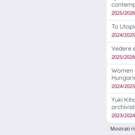
contemp
2025/2026
To Utopi
2024/202
Vedere e
2025/2026
Women an
Hungari
2024/2025
Yuki Kih
archivis
2023/202
Mostrati ri