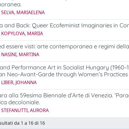
oranea.
 SELVA, MARIAELENA
a and Back: Queer Ecofeminist Imaginaries in Co
5 KOPYLOVA, MARIIA
d essere visti: arte contemporanea e regimi dell
 NASINI, MARTINA
d Performance Art in Socialist Hungary (1960–19
an Neo-Avant-Garde through Women’s Practices
 LIBER, JOHANNA
ara alla 59esima Biennale d’Arte di Venezia. ‘Par
tica decoloniale.
4 STEFANUTTI, AURORA
sultati da 1 a 16 di 16