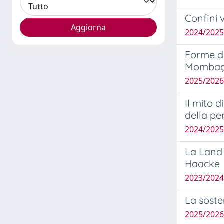
Confini v
2024/2025
Forme de
Mombaça
2025/202
Il mito 
della pe
2024/202
La Land 
Haacke
2023/202
La sosten
2025/2026