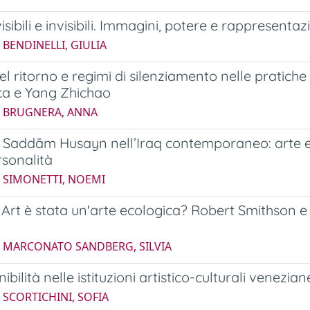
isibili e invisibili. Immagini, potere e rappresenta
 BENDINELLI, GIULIA
l ritorno e regimi di silenziamento nelle pratich
 e Yang Zhichao
6 BRUGNERA, ANNA
di Saddām Husayn nell’Iraq contemporaneo: arte 
rsonalità
5 SIMONETTI, NOEMI
Art è stata un'arte ecologica? Robert Smithson 
4 MARCONATO SANDBERG, SILVIA
ibilità nelle istituzioni artistico-culturali venezian
 SCORTICHINI, SOFIA