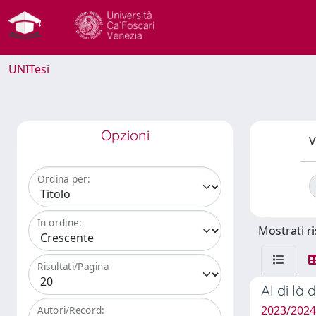
UNITesi
Opzioni
V
Ordina per:
In ordine:
Mostrati ri
Risultati/Pagina
Al di là 
2023/202
Autori/Record: