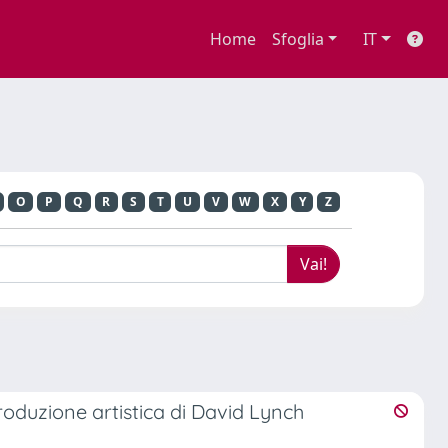
Home
Sfoglia
IT
O
P
Q
R
S
T
U
V
W
X
Y
Z
 produzione artistica di David Lynch