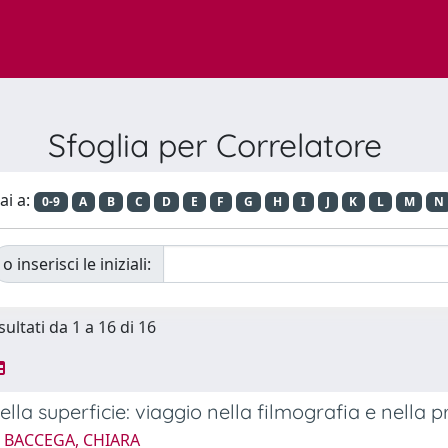
Sfoglia per Correlatore
ai a:
0-9
A
B
C
D
E
F
G
H
I
J
K
L
M
N
o inserisci le iniziali:
sultati da 1 a 16 di 16
della superficie: viaggio nella filmografia e nella
4 BACCEGA, CHIARA