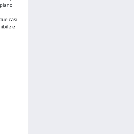
 piano
due casi
ibile e