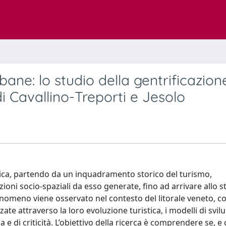
ane: lo studio della gentrificazion
 di Cavallino-Treporti e Jesolo
istica, partendo da un inquadramento storico del turismo,
ioni socio-spaziali da esso generate, fino ad arrivare allo s
 fenomeno viene osservato nel contesto del litorale veneto, c
zzate attraverso la loro evoluzione turistica, i modelli di svil
rza e di criticità. L’obiettivo della ricerca è comprendere se, 