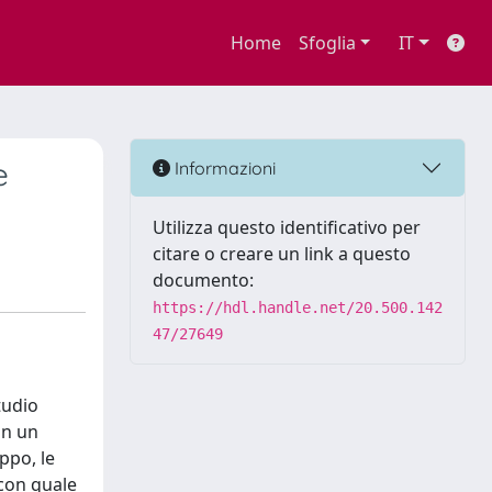
Home
Sfoglia
IT
e
Informazioni
Utilizza questo identificativo per
citare o creare un link a questo
documento:
https://hdl.handle.net/20.500.142
47/27649
tudio
on un
uppo, le
e con quale