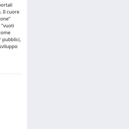
ortali
 Il cuore
tone”
 "vuoti
 come
 pubblici,
 sviluppo