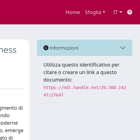
Home
Sfoglia
IT
ness
Informazioni
Utilizza questo identificativo per
citare o creare un link a questo
documento:
https://hdl.handle.net/20.500.142
47/27647
egmento di
tendo
 moderne
rio, emerge
ato di