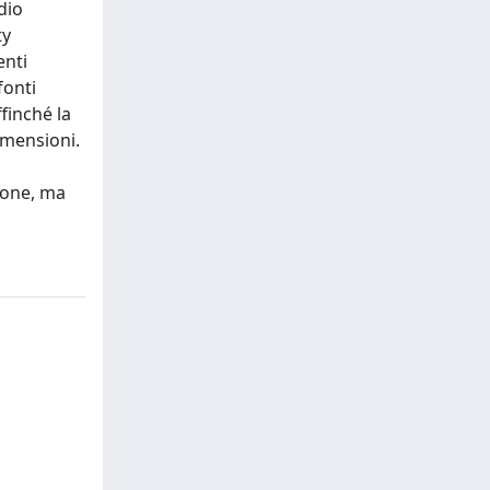
dio
ty
enti
fonti
ffinché la
imensioni.
ione, ma