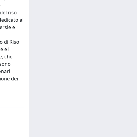
e
del riso
dedicato al
ersie e
o di Riso
e e i
e, che
 sono
onari
zione dei