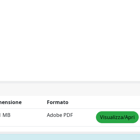
mensione
Formato
1 MB
Adobe PDF
Visualizza/Apri