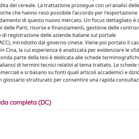
ita del cereale. La trattazione prosegue con un'analisi dell
iche che hanno reso possibile l'accordo per l'esportazione 
'andamento di questo nuovo mercato. Un focus dettagliato è 
hi delle Parti, risorse e finanziamenti, gestione delle controv
o di registrazione delle aziende italiane sul portale
C), introdotto dal governo cinese. Viene poi portato il cas
 in Cina, la cui esperienza è analizzata per evidenziare le sfid
conda parte della tesi è dedicata alle schede terminografich
aliano) di termini tecnici relativi al tema trattato. Le schede
erciali e si basano su fonti quali articoli accademici e dizi
a un glossario strutturato per consentire una rapida consulta
da completa (DC)