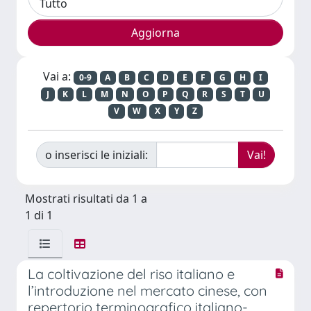
Vai a:
0-9
A
B
C
D
E
F
G
H
I
J
K
L
M
N
O
P
Q
R
S
T
U
V
W
X
Y
Z
o inserisci le iniziali:
Mostrati risultati da 1 a
1 di 1
La coltivazione del riso italiano e
l’introduzione nel mercato cinese, con
repertorio terminografico italiano-