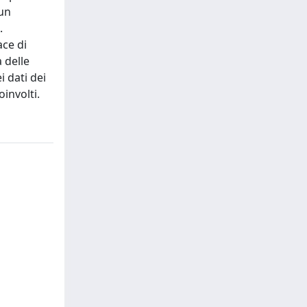
 un
.
ace di
 delle
i dati dei
involti.