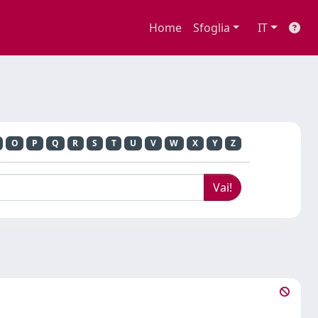
Home
Sfoglia
IT
O
P
Q
R
S
T
U
V
W
X
Y
Z