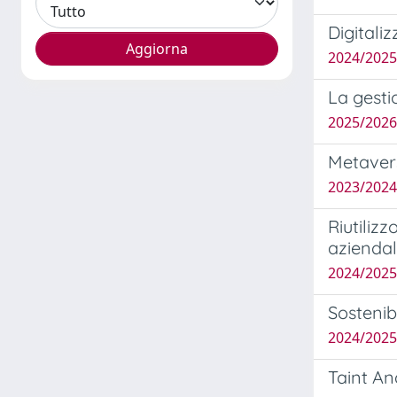
Digitali
2024/202
La gesti
2025/2026
Metavers
2023/2024
Riutiliz
azienda
2024/202
Sostenibi
2024/202
Taint An