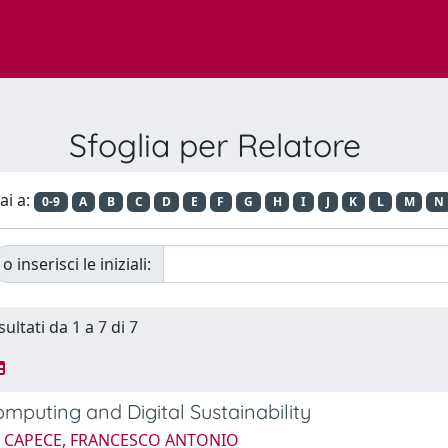
Sfoglia per Relatore
ai a:
0-9
A
B
C
D
E
F
G
H
I
J
K
L
M
N
o inserisci le iniziali:
sultati da 1 a 7 di 7
mputing and Digital Sustainability
4 CAPECE, FRANCESCO ANTONIO