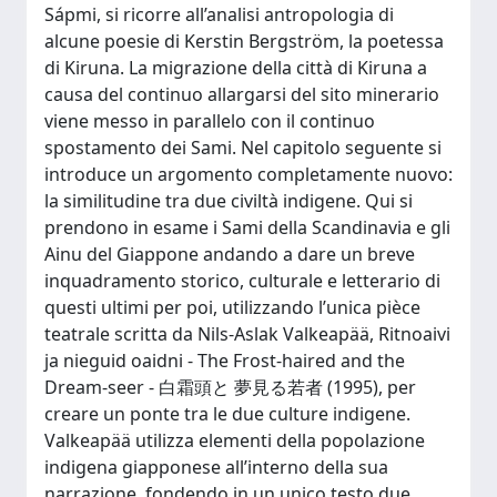
Sápmi, si ricorre all’analisi antropologia di
alcune poesie di Kerstin Bergström, la poetessa
di Kiruna. La migrazione della città di Kiruna a
causa del continuo allargarsi del sito minerario
viene messo in parallelo con il continuo
spostamento dei Sami. Nel capitolo seguente si
introduce un argomento completamente nuovo:
la similitudine tra due civiltà indigene. Qui si
prendono in esame i Sami della Scandinavia e gli
Ainu del Giappone andando a dare un breve
inquadramento storico, culturale e letterario di
questi ultimi per poi, utilizzando l’unica pièce
teatrale scritta da Nils-Aslak Valkeapää, Ritnoaivi
ja nieguid oaidni - The Frost-haired and the
Dream-seer - 白霜頭と 夢見る若者 (1995), per
creare un ponte tra le due culture indigene.
Valkeapää utilizza elementi della popolazione
indigena giapponese all’interno della sua
narrazione, fondendo in un unico testo due