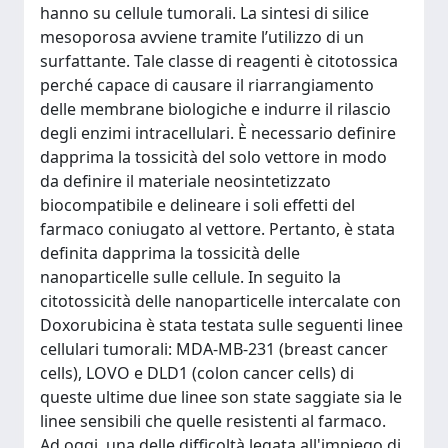
hanno su cellule tumorali. La sintesi di silice
mesoporosa avviene tramite l’utilizzo di un
surfattante. Tale classe di reagenti è citotossica
perché capace di causare il riarrangiamento
delle membrane biologiche e indurre il rilascio
degli enzimi intracellulari. È necessario definire
dapprima la tossicità del solo vettore in modo
da definire il materiale neosintetizzato
biocompatibile e delineare i soli effetti del
farmaco coniugato al vettore. Pertanto, è stata
definita dapprima la tossicità delle
nanoparticelle sulle cellule. In seguito la
citotossicità delle nanoparticelle intercalate con
Doxorubicina è stata testata sulle seguenti linee
cellulari tumorali: MDA-MB-231 (breast cancer
cells), LOVO e DLD1 (colon cancer cells) di
queste ultime due linee son state saggiate sia le
linee sensibili che quelle resistenti al farmaco.
Ad oggi, una delle difficoltà legata all'impiego di