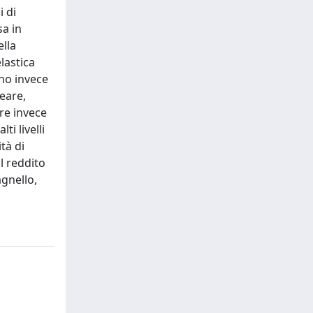
i di
sa in
ella
lastica
nno invece
neare,
tre invece
i livelli
tà di
l reddito
agnello,