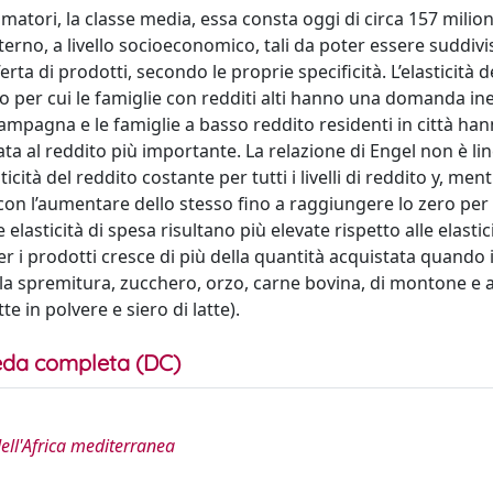
matori, la classe media, essa consta oggi di circa 157 milion
terno, a livello socioeconomico, tali da poter essere suddivi
rta di prodotti, secondo le proprie specificità. L’elasticità d
 per cui le famiglie con redditi alti hanno una domanda ine
 campagna e le famiglie a basso reddito residenti in città ha
ata al reddito più importante. La relazione di Engel non è li
ticità del reddito costante per tutti i livelli di reddito y, men
con l’aumentare dello stesso fino a raggiungere lo zero per alt
elasticità di spesa risultano più elevate rispetto alle elastici
er i prodotti cresce di più della quantità acquistata quando i
 la spremitura, zucchero, orzo, carne bovina, di montone e 
tte in polvere e siero di latte).
da completa (DC)
dell'Africa mediterranea