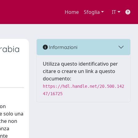
Home
Sfoglia
IT
Arabia
Informazioni
Utilizza questo identificativo per
citare o creare un link a questo
documento:
https://hdl.handle.net/20.500.142
47/16725
con
me solo una
 che non
anza
ente