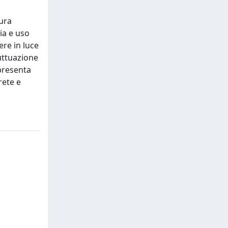
tura
ia e uso
ere in luce
uttuazione
ppresenta
rete e