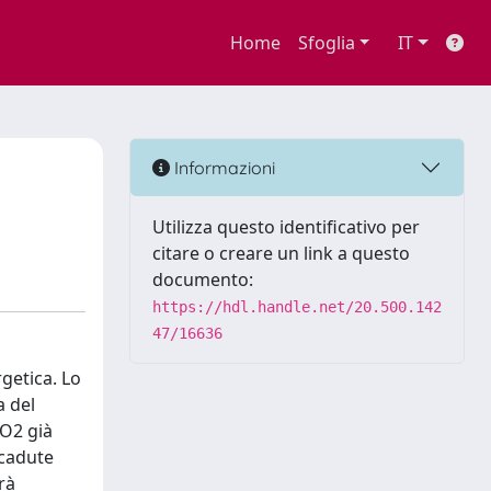
Home
Sfoglia
IT
Informazioni
Utilizza questo identificativo per
citare o creare un link a questo
documento:
https://hdl.handle.net/20.500.142
47/16636
rgetica. Lo
a del
CO2 già
icadute
rà