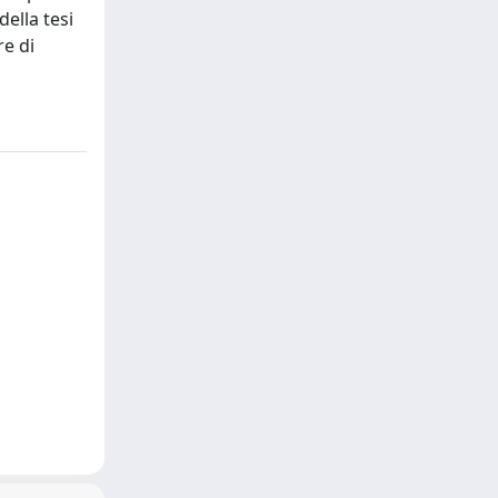
della tesi
re di