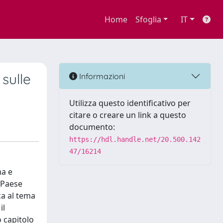
Home
Sfoglia
IT
sulle
Informazioni
Utilizza questo identificativo per
citare o creare un link a questo
documento:
https://hdl.handle.net/20.500.142
47/16214
ma e
 Paese
ca al tema
il
o capitolo