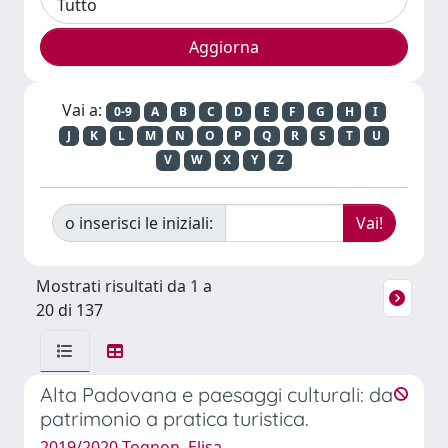
Vai a:
0-9
A
B
C
D
E
F
G
H
I
J
K
L
M
N
O
P
Q
R
S
T
U
V
W
X
Y
Z
o inserisci le iniziali:
Mostrati risultati da 1 a
20 di 137
Alta Padovana e paesaggi culturali: da
patrimonio a pratica turistica.
2019/2020 Tognon, Elisa