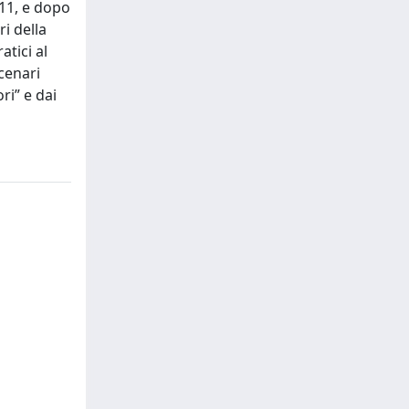
011, e dopo
ri della
atici al
scenari
ri” e dai