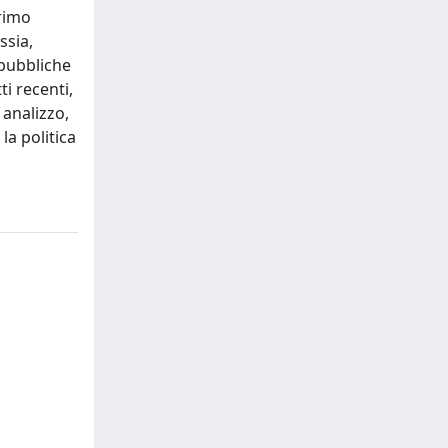
primo
ssia,
epubbliche
ti recenti,
 analizzo,
la politica