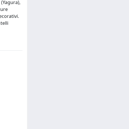
 (Yagura),
ture
ecorativi.
elli