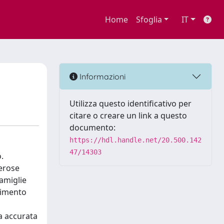
Home
Sfoglia
IT
Informazioni
Utilizza questo identificativo per
citare o creare un link a questo
documento:
https://hdl.handle.net/20.500.142
47/14303
.
merose
famiglie
cimento
ra accurata