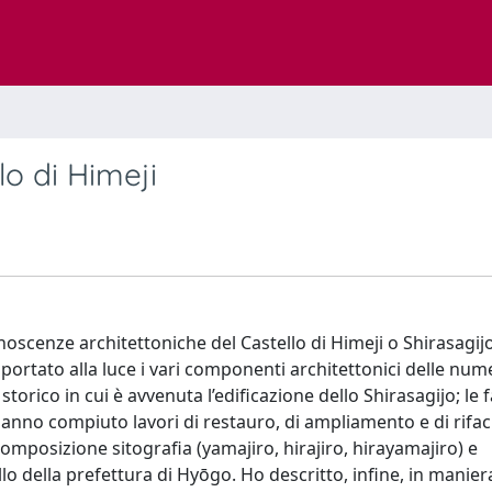
lo di Himeji
onoscenze architettoniche del Castello di Himeji o Shirasagijo
portato alla luce i vari componenti architettonici delle nu
storico in cui è avvenuta l’edificazione dello Shirasagijo; le 
hanno compiuto lavori di restauro, di ampliamento e di rifa
omposizione sitografia (yamajiro, hirajiro, hirayamajiro) e
llo della prefettura di Hyōgo. Ho descritto, infine, in manie