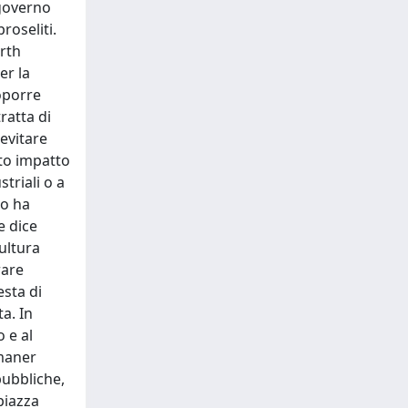
 governo
roseliti.
arth
er la
oporre
ratta di
evitare
lto impatto
triali o a
no ha
e dice
cultura
rare
esta di
a. In
 e al
imaner
pubbliche,
 piazza