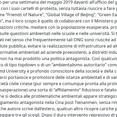
o per una settimana del maggio 2019 davanti all’ufficio del
con i suoi cartelli di protesta, senza tuttavia riuscire a fare p
 “Friends of Nature”, “Global Village of Beijing”, “Green E
 ma il loro scopo è quello di collaborare con il Ministero p
tuazioni critiche, mediare con la popolazione esasperata, pr
ulle questioni ambientali nelle scuole e nelle università. Si t
ltati nel senso che frequentemente tali ONG sono riuscite ad 
salute pubblica, evitare la realizzazione di infrastrutture ad a
rmative ambientali ad aziende preesistenti, a distretti indus
si non ha mai prodotto una politica antagonista. Così qualcu
ato di tipo topdown o di un “ambientalismo autoritario” com
land University e profondo conoscitore della società e della 
i farsi portavoce e promotore delle istanze ambientali e di va
società civile cinese (pur sempre e comunque pronta alla prot
sasperazione) una sorta di “affidamento” fiducioso e fatalist
che si dedica alle problematiche ambientali appare strategico
eggiamento antagonista nella Cina post Tienanmen, senza r
lche autore scrive dall’estero, qualcun altro ricopre cariche 
eleggiare tra gli scogli. Dopo il duro intervento repressivo di