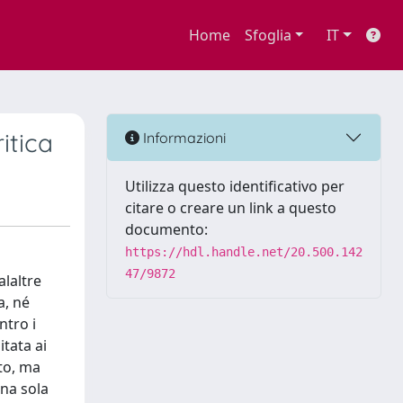
Home
Sfoglia
IT
itica
Informazioni
Utilizza questo identificativo per
citare o creare un link a questo
documento:
https://hdl.handle.net/20.500.142
47/9872
alaltre
a, né
ntro i
tata ai
to, ma
una sola