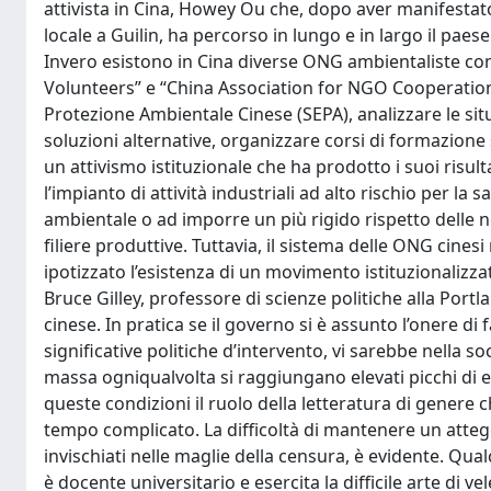
attivista in Cina, Howey Ou che, dopo aver manifestat
locale a Guilin, ha percorso in lungo e in largo il paese 
Invero esistono in Cina diverse ONG ambientaliste come
Volunteers” e “China Association for NGO Cooperation”,
Protezione Ambientale Cinese (SEPA), analizzare le si
soluzioni alternative, organizzare corsi di formazione s
un attivismo istituzionale che ha prodotto i suoi risu
l’impianto di attività industriali ad alto rischio per la 
ambientale o ad imporre un più rigido rispetto delle no
filiere produttive. Tuttavia, il sistema delle ONG cine
ipotizzato l’esistenza di un movimento istituzionalizz
Bruce Gilley, professore di scienze politiche alla Port
cinese. In pratica se il governo si è assunto l’onere d
significative politiche d’intervento, vi sarebbe nella 
massa ogniqualvolta si raggiungano elevati picchi di e
queste condizioni il ruolo della letteratura di genere 
tempo complicato. La difficoltà di mantenere un att
invischiati nelle maglie della censura, è evidente. Qua
è docente universitario e esercita la difficile arte di v