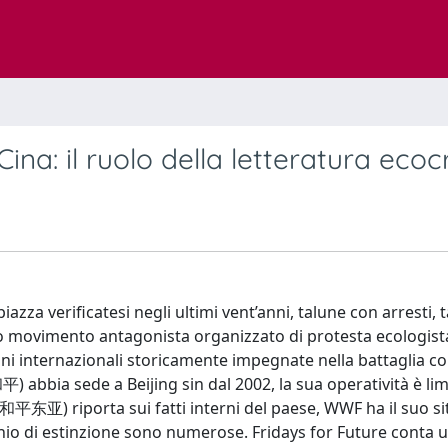
a: il ruolo della letteratura ecocr
zza verificatesi negli ultimi vent’anni, talune con arresti, t
io movimento antagonista organizzato di protesta ecologist
 internazionali storicamente impegnate nella battaglia co
bia sede a Beijing sin dal 2002, la sua operatività è limi
平东亚) riporta sui fatti interni del paese, WWF ha il suo si
schio di estinzione sono numerose. Fridays for Future conta 