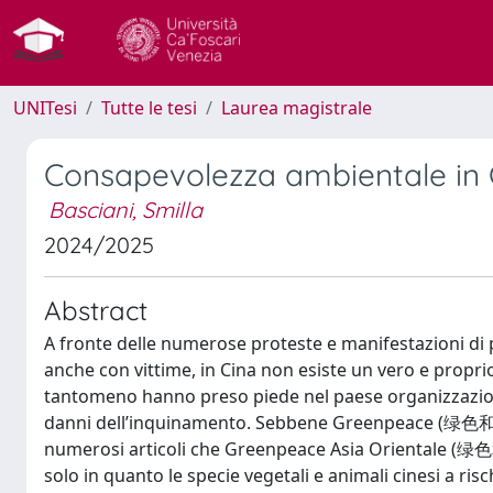
UNITesi
Tutte le tesi
Laurea magistrale
Consapevolezza ambientale in Cin
Basciani, Smilla
2024/2025
Abstract
A fronte delle numerose proteste e manifestazioni di pia
anche con vittime, in Cina non esiste un vero e propr
tantomeno hanno preso piede nel paese organizzazioni
danni dell’inquinamento. Sebbene Greenpeace (绿色和平) ab
numerosi articoli che Greenpeace Asia Orientale (绿色和
solo in quanto le specie vegetali e animali cinesi a ri