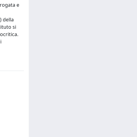
rrogata e
 della
ituto si
critica.
i