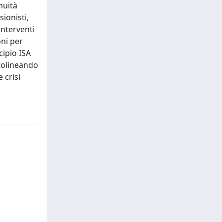
nuità
ionisti,
interventi
oni per
cipio ISA
ttolineando
 crisi