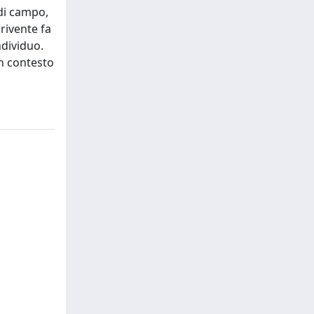
 di campo,
rivente fa
ndividuo.
un contesto