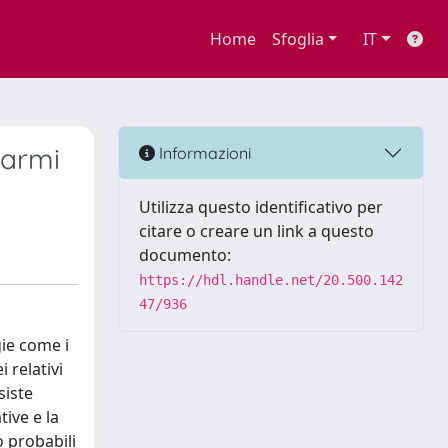
Home
Sfoglia
IT
larmi
Informazioni
Utilizza questo identificativo per
citare o creare un link a questo
documento:
https://hdl.handle.net/20.500.142
47/936
gie come i
 relativi
siste
tive e la
o probabili