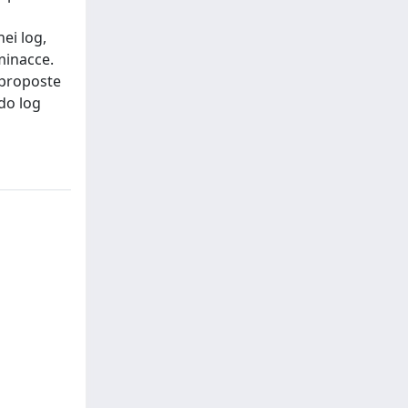
ei log,
minacce.
 proposte
ndo log