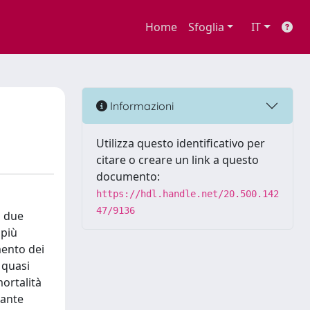
Home
Sfoglia
IT
Informazioni
Utilizza questo identificativo per
citare o creare un link a questo
documento:
https://hdl.handle.net/20.500.142
47/9136
a due
 più
mento dei
e quasi
ortalità
tante