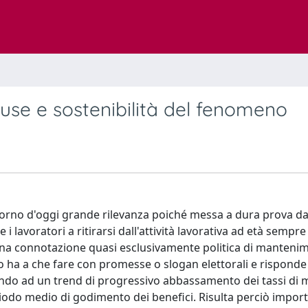
use e sostenibilità del fenomeno
giorno d'oggi grande rilevanza poiché messa a dura prova d
i lavoratori a ritirarsi dall'attività lavorativa ad età sempre
una connotazione quasi esclusivamente politica di manteni
 poco ha a che fare con promesse o slogan elettorali e rispond
ndo ad un trend di progressivo abbassamento dei tassi di m
iodo medio di godimento dei benefici. Risulta perciò impor