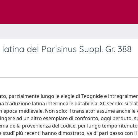
atina del Parisinus Suppl. Gr. 388
dato, parzialmente lungo le elegie di Teognide e intregralme
a traduzione latina interlineare databile al XII secolo: si trat
n epoca medievale. Non solo: il translator assume anche le v
tingere ad un altro esemplare di confronto, oggi perduto, s
blema della provenienza del codice, per lungo tempo ritenuto
e studî più recenti hanno dimostrato, va di pari passo con i