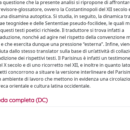
ma questione che la presente analisi si ripropone di affrontar
 revisore-glossatore, ovvero la Costantinopoli del XII secolo 
e una disamina autoptica. Si studia, in seguito, la dinamica tr
giae teognidee e delle Sententiae pseudo-focilidee, le quali 
esti testi poetici richiede. Il traduttore si trova infatti a
di traduzione, nonché ad agire nel rispetto della convenzione 
 e che esercita dunque una pressione “esterna”. Infine, vien
uta dallo stesso translator sulla base di un’attività di collazi
ione dei rispettivi testi. Il Parisinus è infatti un testimone
 X secolo e di uno ricorretto nel XII, e inoltre in quanto lato
tti concorrono a situare la versione interlineare del Parisin
un ambiente di lavoro che mettono in evidenza una circolazio
eca orientale e cultura latina occidentale.
da completa (DC)