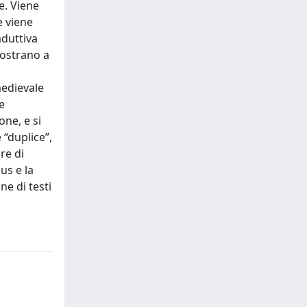
e. Viene
e viene
aduttiva
mostrano a
medievale
e
one, e si
 “duplice”,
re di
us e la
ne di testi