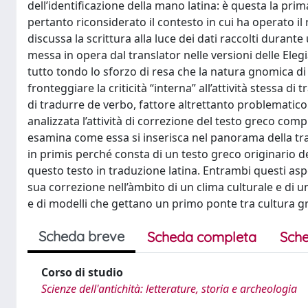
dell’identificazione della mano latina: è questa la pri
pertanto riconsiderato il contesto in cui ha operato il
discussa la scrittura alla luce dei dati raccolti durant
messa in opera dal translator nelle versioni delle Ele
tutto tondo lo sforzo di resa che la natura gnomica di qu
fronteggiare la criticità “interna” all’attività stessa 
di tradurre de verbo, fattore altrettanto problematico
analizzata l’attività di correzione del testo greco compi
esamina come essa si inserisca nel panorama della tradiz
in primis perché consta di un testo greco originario del
questo testo in traduzione latina. Entrambi questi aspe
sua correzione nell’àmbito di un clima culturale e di 
e di modelli che gettano un primo ponte tra cultura gr
Scheda breve
Scheda completa
Sche
Corso di studio
Scienze dell'antichità: letterature, storia e archeologia