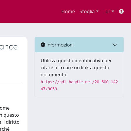
Home
Sfoglia
IT
lance
Informazioni
Utilizza questo identificativo per
citare o creare un link a questo
documento:
https://hdl.handle.net/20.500.142
47/9053
,
 Come
in questo
l diritto
erché