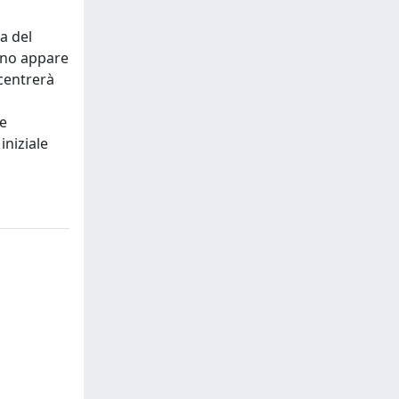
ca del
meno appare
ncentrerà
le
iniziale