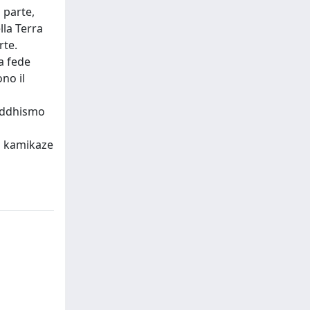
 parte,
lla Terra
rte.
a fede
no il
buddhismo
ei kamikaze