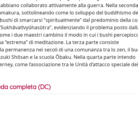
abbiano collaborato attivamente alla guerra. Nella seconda
o Kamakura, sottolineando come lo sviluppo del buddhismo de
bushi di smarcarsi “spiritualmente” dal predominio della co
l “Sukhāvatīvyūhasūtra”, evidenziando il problema posto dall
come i due maestri cambino il modo in cui i bushi percepisco
a “estrema” di meditazione. La terza parte consiste
ella permanenza nei secoli di una comunanza tra lo zen, il 
uzuki Shōsan e la scuola Ōbaku. Nella quarta parte intendo
rney, come l’associazione tra le Unità d’attacco speciale d
da completa (DC)