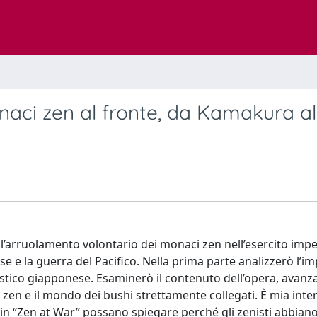
onaci zen al fronte, da Kamakura al
ll’arruolamento volontario dei monaci zen nell’esercito impe
e la guerra del Pacifico. Nella prima parte analizzerò l’im
stico giapponese. Esaminerò il contenuto dell’opera, avan
lo zen e il mondo dei bushi strettamente collegati. È mia int
 in “Zen at War” possano spiegare perché gli zenisti abbian