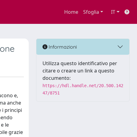
Home
Sfoglia
IT
ione
Informazioni
Utilizza questo identificativo per
citare o creare un link a questo
documento:
https://hdl.handle.net/20.500.142
47/8751
ucono e,
- ma anche
 i principi
onendo
e le
bile grazie