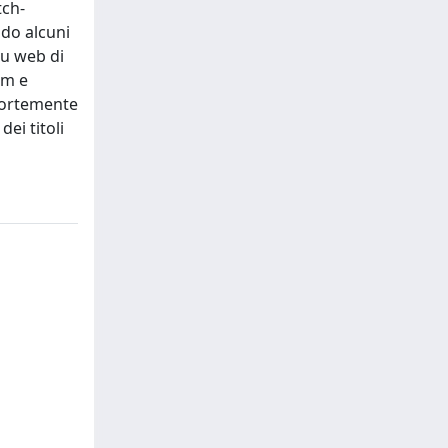
tch-
ndo alcuni
su web di
om e
 fortemente
ei titoli