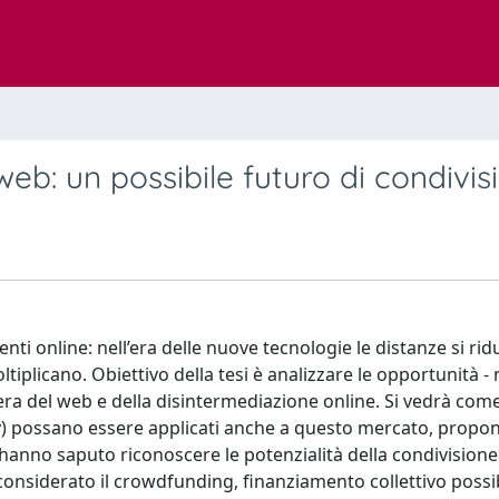
 web: un possibile futuro di condivis
i online: nell’era delle nuove tecnologie le distanze si rid
moltiplicano. Obiettivo della tesi è analizzare le opportunità 
l’era del web e della disintermediazione online. Si vedrà come
y) possano essere applicati anche a questo mercato, prop
 hanno saputo riconoscere le potenzialità della condivisione 
à considerato il crowdfunding, finanziamento collettivo possi