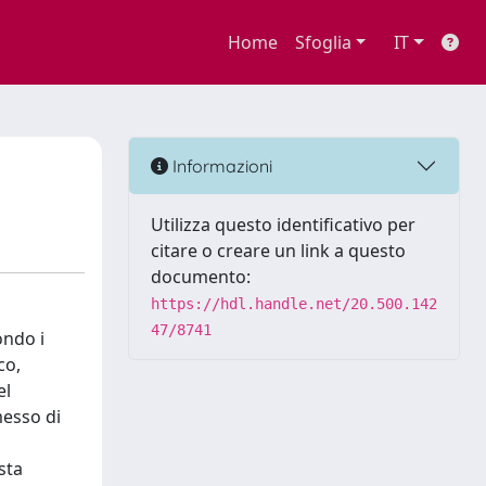
Home
Sfoglia
IT
Informazioni
Utilizza questo identificativo per
citare o creare un link a questo
documento:
https://hdl.handle.net/20.500.142
47/8741
ondo i
co,
el
messo di
sta