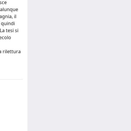
isce
qualunque
gnia, il
 quindi
a tesi si
secolo
a rilettura