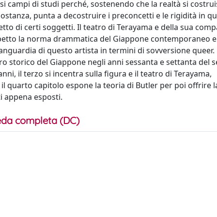
rsi campi di studi perché, sostenendo che la realtà si costru
sostanza, punta a decostruire i preconcetti e le rigidità in 
etto di certi soggetti. Il teatro di Terayama e della sua compa
rispetto la norma drammatica del Giappone contemporaneo e
guardia di questo artista in termini di sovversione queer. L
dro storico del Giappone negli anni sessanta e settanta del 
nni, il terzo si incentra sulla figura e il teatro di Terayama,
il quarto capitolo espone la teoria di Butler per poi offrire l
ti appena esposti.
da completa (DC)