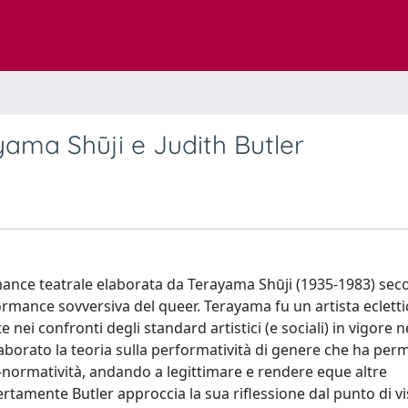
yama Shūji e Judith Butler
ance teatrale elaborata da Terayama Shūji (1935-1983) sec
rformance sovversiva del queer. Terayama fu un artista ecletti
ei confronti degli standard artistici (e sociali) in vigore n
aborato la teoria sulla performatività di genere che ha per
ro-normatività, andando a legittimare e rendere eque altre
ertamente Butler approccia la sua riflessione dal punto di vi