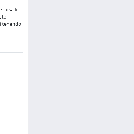
e cosa li
esto
ti tenendo