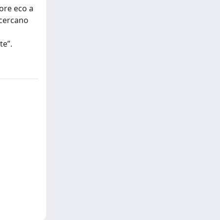
ore eco a
 cercano
i
te”.