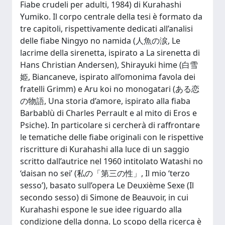
Fiabe crudeli per adulti, 1984) di Kurahashi
Yumiko. Il corpo centrale della tesi è formato da
tre capitoli, rispettivamente dedicati all’analisi
delle fiabe Ningyo no namida (人魚の涙, Le
lacrime della sirenetta, ispirato a La sirenetta di
Hans Christian Andersen), Shirayuki hime (白雪
姫, Biancaneve, ispirato all’omonima favola dei
fratelli Grimm) e Aru koi no monogatari (ある恋
の物語, Una storia d’amore, ispirato alla fiaba
Barbablù di Charles Perrault e al mito di Eros e
Psiche). In particolare si cercherà di raffrontare
le tematiche delle fiabe originali con le rispettive
riscritture di Kurahashi alla luce di un saggio
scritto dall’autrice nel 1960 intitolato Watashi no
‘daisan no sei’ (私の「第三の性」, Il mio ‘terzo
sesso’), basato sull’opera Le Deuxième Sexe (Il
secondo sesso) di Simone de Beauvoir, in cui
Kurahashi espone le sue idee riguardo alla
condizione della donna. Lo scopo della ricerca è