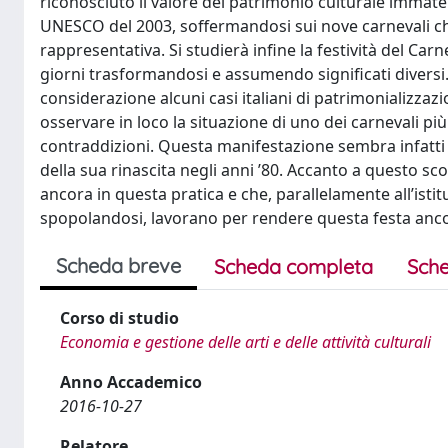
riconosciuto il valore del patrimonio culturale immate
UNESCO del 2003, soffermandosi sui nove carnevali che s
rappresentativa. Si studierà infine la festività del Car
giorni trasformandosi e assumendo significati diversi
considerazione alcuni casi italiani di patrimonializzaz
osservare in loco la situazione di uno dei carnevali pi
contraddizioni. Questa manifestazione sembra infatti e
della sua rinascita negli anni ’80. Accanto a questo s
ancora in questa pratica e che, parallelamente all’isti
spopolandosi, lavorano per rendere questa festa anco
Scheda breve
Scheda completa
Sche
Corso di studio
Economia e gestione delle arti e delle attività culturali
Anno Accademico
2016-10-27
Relatore