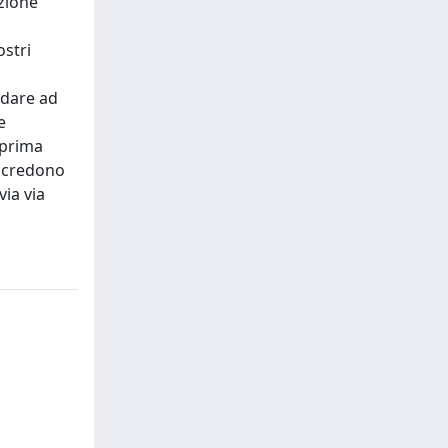
nzione
ostri
ndare ad
e
 prima
e credono
via via