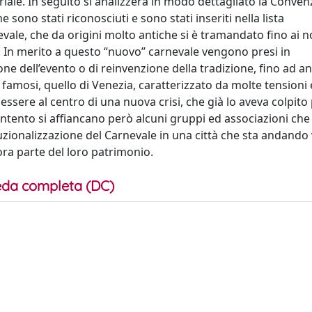
riale. In seguito si analizzerà in modo dettagliato la Conve
ono stati riconosciuti e sono stati inseriti nella lista
nevale, che da origini molto antiche si è tramandato fino ai n
. In merito a questo “nuovo” carnevale vengono presi in
ione dell’evento o di reinvenzione della tradizione, fino ad a
ù famosi, quello di Venezia, caratterizzato da molte tensioni 
ssere al centro di una nuova crisi, che già lo aveva colpito
contento si affiancano però alcuni gruppi ed associazioni ch
tuzionalizzazione del Carnevale in una città che sta andando 
ra parte del loro patrimonio.
da completa (DC)