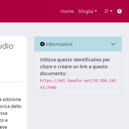
Home
Sfoglia
IT
udio
Informazioni
Utilizza questo identificativo per
citare o creare un link a questo
documento:
https://hdl.handle.net/20.500.142
47/7946
ma edizione
rica dello
esse
to e
deve