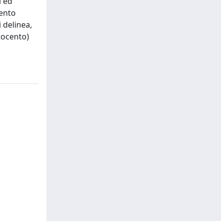
i ed
cento
 delinea,
tocento)