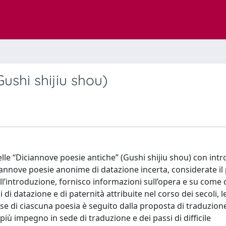
ushi shijiu shou)
le “Diciannove poesie antiche” (Gushi shijiu shou) con int
ciannove poesie anonime di datazione incerta, considerate il
l’introduzione, fornisco informazioni sull’opera e su come 
 di datazione e di paternità attribuite nel corso dei secoli, l
inese di ciascuna poesia è seguito dalla proposta di traduzion
iù impegno in sede di traduzione e dei passi di difficile